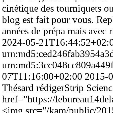
cinétique des tourniquets ou
blog est fait pour vous. Re
années de prépa mais avec r
2024-05-21T16:44:52+02:
urn:md5:ced246fab3954a3
urn:md5:3cc048cc809a449
07T11:16:00+02:00
2015-0
Thésard
rédiger
Strip Scienc
href="https://lebureau14de
<img src="/kam/public/2015