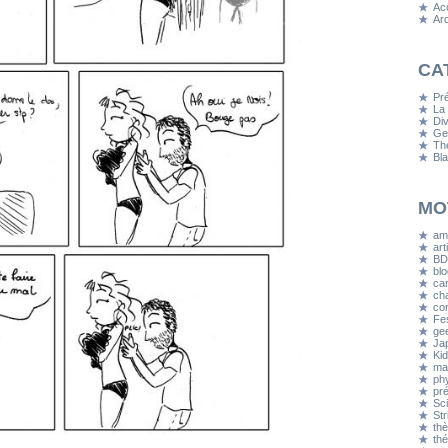
Acc
Ar
CA
Pr
La
Di
Ge
Th
Bl
MO
am
art
BD
blo
ca
ch
co
Fes
ge
Ja
Kid
ma
ph
pr
Sc
Str
th
th