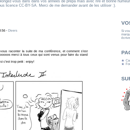
eplongez-vous dans dans vos années de prépa mais avec rire et bonne humeur
us licence CC-BY-SA. Merci de me demander avant de les utiliser :).
VO
8:56 -
Divers
Si vo
marqua
écrive
 vous raconter la suite de ma conférence, et comment s'est
PA
oooooos merci à tous ceux qui sont venus pour faire du stand
Ca
 c'est trop petit : enjoy!
Fon
SU