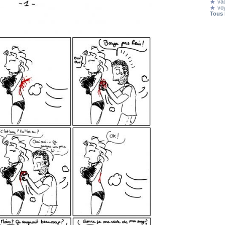
va
vo
Tous 