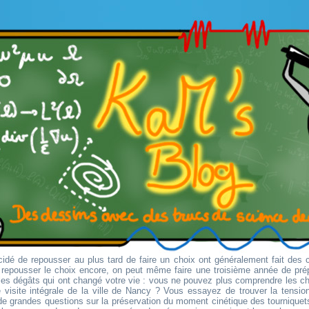
idé de repousser au plus tard de faire un choix ont généralement fait des 
r repousser le choix encore, on peut même faire une troisième année de pré
es dégâts qui ont changé votre vie : vous ne pouvez plus comprendre les 
 visite intégrale de la ville de Nancy ? Vous essayez de trouver la tension 
e grandes questions sur la préservation du moment cinétique des tourniquets