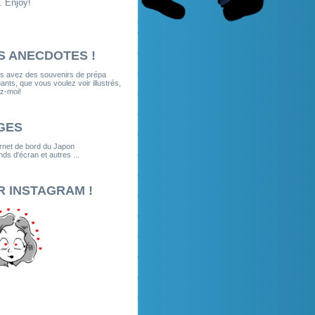
. Enjoy!
S ANECDOTES !
us avez des souvenirs de prépa
nts, que vous voulez voir illustrés,
z-moi!
GES
rnet de bord du Japon
ds d'écran et autres ...
R INSTAGRAM !