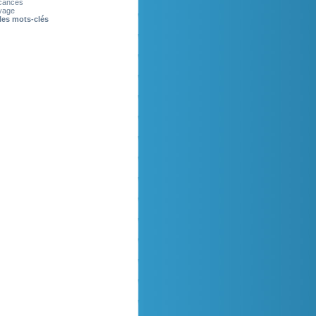
cances
yage
les mots-clés