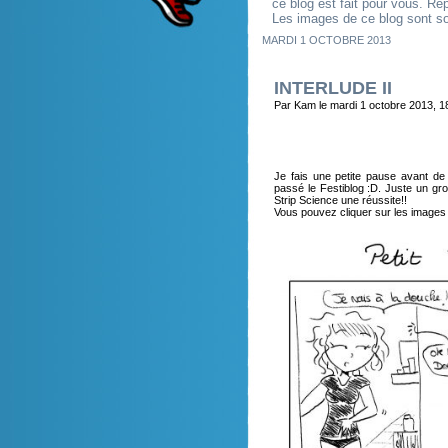
ce blog est fait pour vous. R
Les images de ce blog sont so
MARDI 1 OCTOBRE 2013
INTERLUDE II
Par Kam le mardi 1 octobre 2013, 1
Je fais une petite pause avant de
passé le Festiblog :D. Juste un gr
Strip Science une réussite!!
Vous pouvez cliquer sur les images si