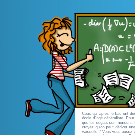
Ceux qui après le bac ont déc
école d'ingé généraliste. Pou
que les dégâts commencent, l
croyez qu'on peut dériver une
vaisselle ? Vous vous posez d