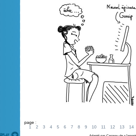
page :
1
2
3
4
5
6
7
8
9
10
11
12
13
14
Adapté par Carreau de «Japoni