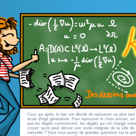
Ceux qui après le bac ont décidé de repousser au plus tard 
école d'ingé généraliste. Pour repousser le choix encore, o
que les dégâts commencent, les dégâts qui ont changé votr
croyez qu'on peut dériver une visite intégrale de la ville d
vaisselle ? Vous vous posez de grandes questions sur la pré