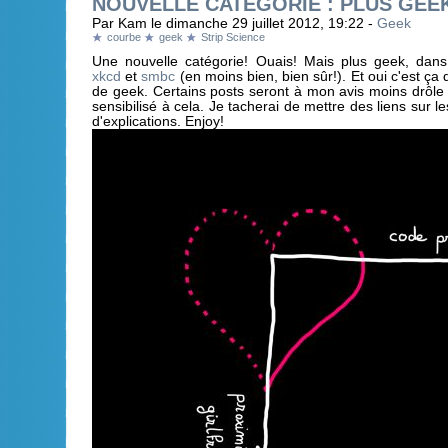
NOUVELLE CATÉGORIE : PLUS GEEK 
Par Kam le dimanche 29 juillet 2012, 19:22 -
Geek
courbe
geek
Strip Science
Une nouvelle catégorie! Ouais! Mais plus geek, dan
xkcd
et
smbc
(en moins bien, bien sûr!). Et oui c'est ça 
de geek. Certains posts seront à mon avis moins drôle
sensibilisé à cela. Je tacherai de mettre des liens sur 
d'explications. Enjoy!