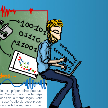
classes préparatoires puis une
pa! C'est au début de la prépa
choses de la même façon! Vous
superficielle de votre produit
 ou de la balançoire ? Et bien