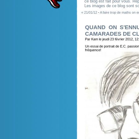
ce blog est fait pour vous. R
Les images de ce blog sont so
« 21/01/12
-
A faire trop de maths on en 
QUAND ON S'ENN
CAMARADES DE C
Par Kam le jeudi 23 février 2012, 12
Un essai de portrait de E.C. passi
fréquence!