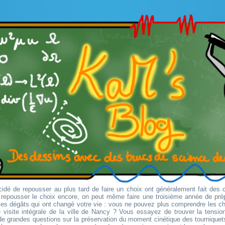
idé de repousser au plus tard de faire un choix ont généralement fait des 
r repousser le choix encore, on peut même faire une troisième année de pré
es dégâts qui ont changé votre vie : vous ne pouvez plus comprendre les 
 visite intégrale de la ville de Nancy ? Vous essayez de trouver la tension 
e grandes questions sur la préservation du moment cinétique des tourniquets