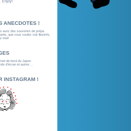
. Enjoy!
S ANECDOTES !
us avez des souvenirs de prépa
nts, que vous voulez voir illustrés,
z-moi!
GES
rnet de bord du Japon
ds d'écran et autres ...
R INSTAGRAM !