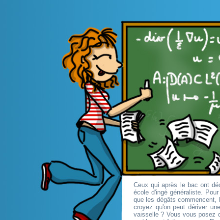
Ceux qui après le bac ont déc
école d'ingé généraliste. Pou
que les dégâts commencent, l
croyez qu'on peut dériver une
vaisselle ? Vous vous posez d