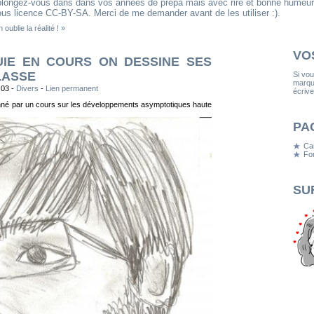
eplongez-vous dans dans vos années de prépa mais avec rire et bonne humeur
us licence CC-BY-SA. Merci de me demander avant de les utiliser :).
oublie la réalité ! »
VO
UIE EN COURS ON DESSINE SES
LASSE
Si vo
marqua
:03 -
Divers
-
Lien permanent
écrive
onné par un cours sur les développements asymptotiques haute
PA
Ca
Fon
SU