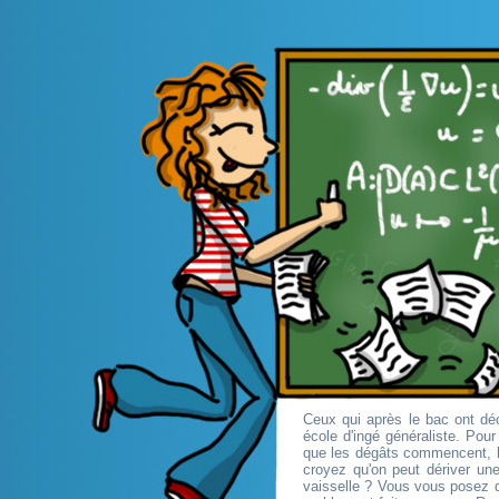
Ceux qui après le bac ont déc
école d'ingé généraliste. Pou
que les dégâts commencent, l
croyez qu'on peut dériver une
vaisselle ? Vous vous posez d