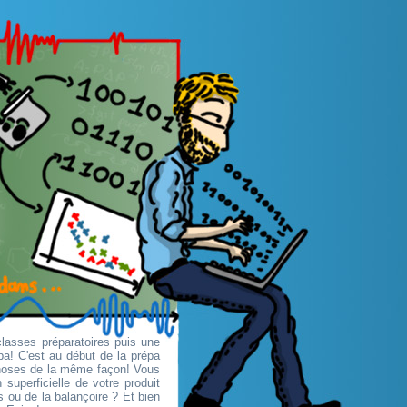
classes préparatoires puis une
pa! C'est au début de la prépa
choses de la même façon! Vous
superficielle de votre produit
 ou de la balançoire ? Et bien