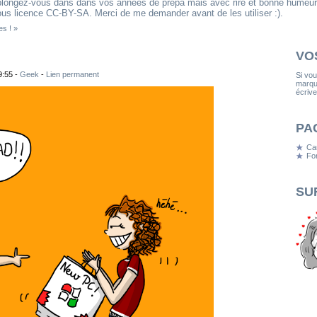
eplongez-vous dans dans vos années de prépa mais avec rire et bonne humeur
us licence CC-BY-SA. Merci de me demander avant de les utiliser :).
s ! »
VO
9:55 -
Geek
-
Lien permanent
Si vo
marqua
écrive
PA
Ca
Fon
SU