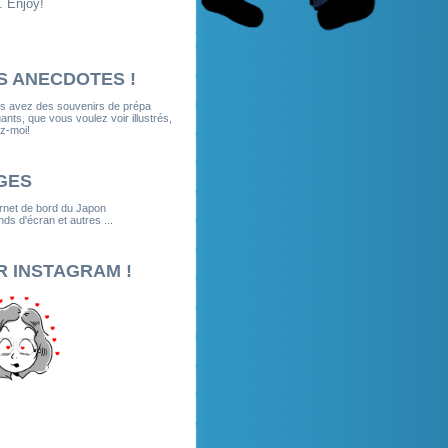
. Enjoy!
S ANECDOTES !
us avez des souvenirs de prépa
nts, que vous voulez voir illustrés,
z-moi!
GES
rnet de bord du Japon
ds d'écran et autres ...
R INSTAGRAM !