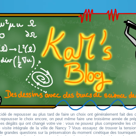
idé de repousser au plus tard de faire un choix ont généralement fait des 
r repousser le choix encore, on peut même faire une troisième année de pré
es dégâts qui ont changé votre vie : vous ne pouvez plus comprendre les 
 visite intégrale de la ville de Nancy ? Vous essayez de trouver la tension 
e grandes questions sur la préservation du moment cinétique des tourniquets