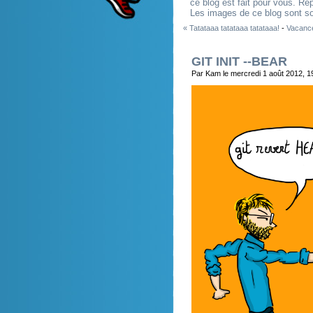
ce blog est fait pour vous. R
Les images de ce blog sont so
« Tatataaa tatataaa tatataaa!
-
Vacance
GIT INIT --BEAR
Par Kam le mercredi 1 août 2012, 1