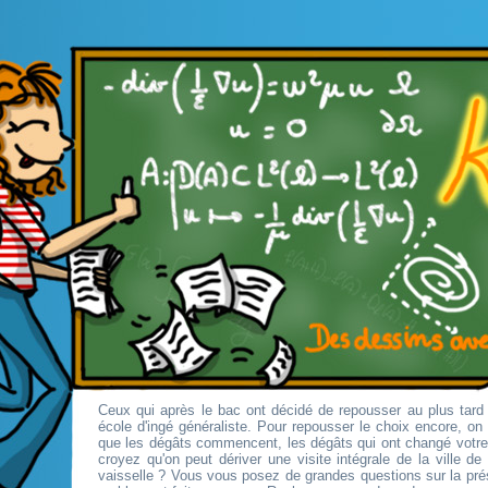
Ceux qui après le bac ont décidé de repousser au plus tard 
école d'ingé généraliste. Pour repousser le choix encore, o
que les dégâts commencent, les dégâts qui ont changé votr
croyez qu'on peut dériver une visite intégrale de la ville d
vaisselle ? Vous vous posez de grandes questions sur la pré