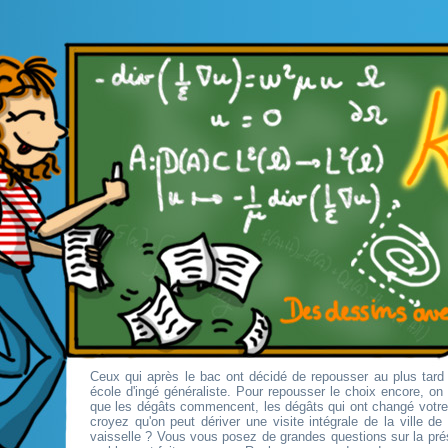
Ceux qui après le bac ont décidé de repousser au plus tard 
école d'ingé généraliste. Pour repousser le choix encore, o
que les dégâts commencent, les dégâts qui ont changé votr
croyez qu'on peut dériver une visite intégrale de la ville d
vaisselle ? Vous vous posez de grandes questions sur la pré