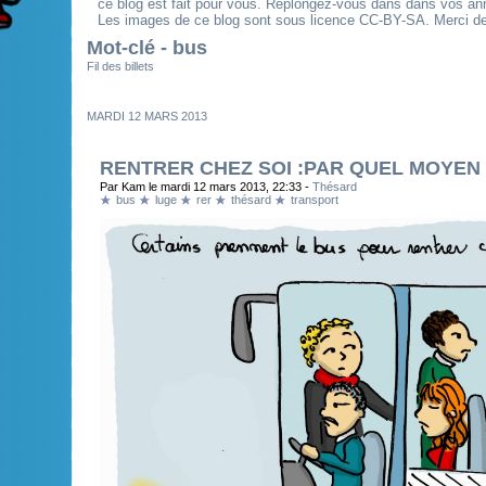
ce blog est fait pour vous. Replongez-vous dans dans vos an
Les images de ce blog sont sous licence CC-BY-SA. Merci de 
Mot-clé - bus
Fil des billets
MARDI 12 MARS 2013
RENTRER CHEZ SOI :PAR QUEL MOYEN
Par Kam le mardi 12 mars 2013, 22:33 -
Thésard
bus
luge
rer
thésard
transport