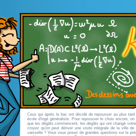
Ceux qui après le bac ont décidé de repousser au plus tard 
école d'ingé généraliste. Pour repousser le choix encore, o
que les dégâts commencent, les dégâts qui ont changé votr
croyez qu'on peut dériver une visite intégrale de la ville d
vaisselle ? Vous vous posez de grandes questions sur la pré