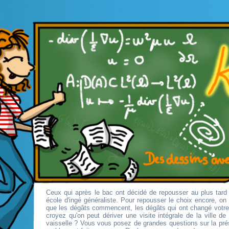
Ceux qui après le bac ont décidé de repousser au plus tard 
école d'ingé généraliste. Pour repousser le choix encore, o
que les dégâts commencent, les dégâts qui ont changé votr
croyez qu'on peut dériver une visite intégrale de la ville d
vaisselle ? Vous vous posez de grandes questions sur la pré