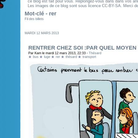
ce blog est fait pour vous. Replongez-vous dans dans vos an
Les images de ce blog sont sous licence CC-BY-SA. Merci de 
Mot-clé - rer
Fil des billets
MARDI 12 MARS 2013
RENTRER CHEZ SOI :PAR QUEL MOYEN
Par Kam le mardi 12 mars 2013, 22:33 -
Thésard
bus
luge
rer
thésard
transport