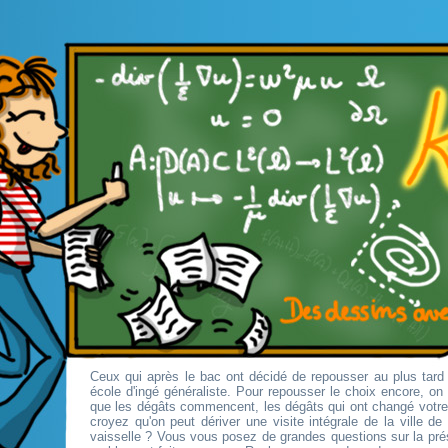
Ceux qui après le bac ont décidé de repousser au plus tard 
école d'ingé généraliste. Pour repousser le choix encore, o
que les dégâts commencent, les dégâts qui ont changé votr
croyez qu'on peut dériver une visite intégrale de la ville d
vaisselle ? Vous vous posez de grandes questions sur la pré