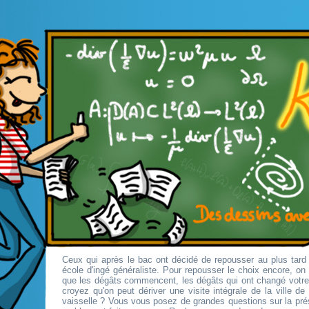
Ceux qui après le bac ont décidé de repousser au plus tard 
école d'ingé généraliste. Pour repousser le choix encore, o
que les dégâts commencent, les dégâts qui ont changé votr
croyez qu'on peut dériver une visite intégrale de la ville d
vaisselle ? Vous vous posez de grandes questions sur la pré