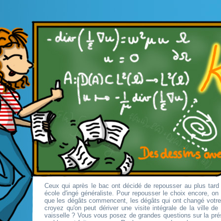
Ceux qui après le bac ont décidé de repousser au plus tard 
école d'ingé généraliste. Pour repousser le choix encore, o
que les dégâts commencent, les dégâts qui ont changé votr
croyez qu'on peut dériver une visite intégrale de la ville d
vaisselle ? Vous vous posez de grandes questions sur la pré