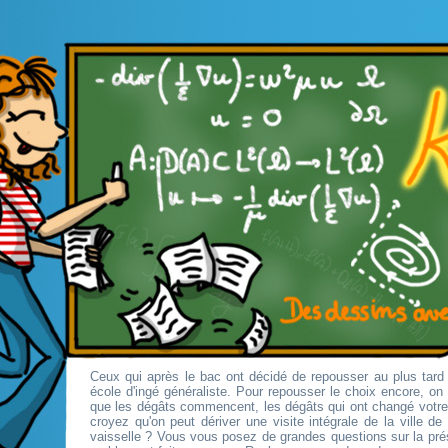
Ceux qui après le bac ont décidé de repousser au plus tard 
école d'ingé généraliste. Pour repousser le choix encore, o
que les dégâts commencent, les dégâts qui ont changé votr
croyez qu'on peut dériver une visite intégrale de la ville d
vaisselle ? Vous vous posez de grandes questions sur la pré