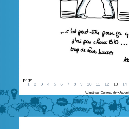
page :
1
2
3
4
5
6
7
8
9
10
11
12
13
14
Adapté par Carreau de «Japoni