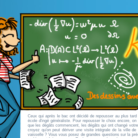
Ceux qui après le bac ont décidé de repousser au plus tard 
école d'ingé généraliste. Pour repousser le choix encore, o
que les dégâts commencent, les dégâts qui ont changé votr
croyez qu'on peut dériver une visite intégrale de la ville d
vaisselle ? Vous vous posez de grandes questions sur la pré