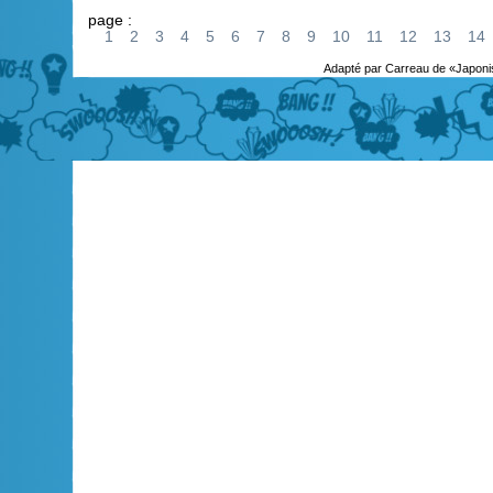
page :
1
2
3
4
5
6
7
8
9
10
11
12
13
14
Adapté par Carreau de «Japoni