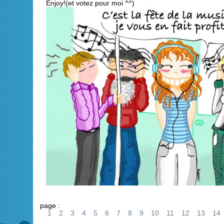
Enjoy!(et votez pour moi ^^)
page :
1
2
3
4
5
6
7
8
9
10
11
12
13
14