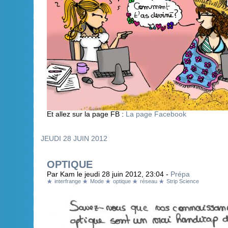
Et allez sur la page FB :
La page Facebook
JEUDI 28 JUIN 2012
OPTIQUE
Par Kam le jeudi 28 juin 2012, 23:04 -
Prépa
interfrange
Mode
optique
réseau
Strip Science