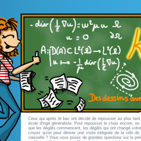
Ceux qui après le bac ont décidé de repousser au plus tard 
école d'ingé généraliste. Pour repousser le choix encore, o
que les dégâts commencent, les dégâts qui ont changé votr
croyez qu'on peut dériver une visite intégrale de la ville d
vaisselle ? Vous vous posez de grandes questions sur la pré