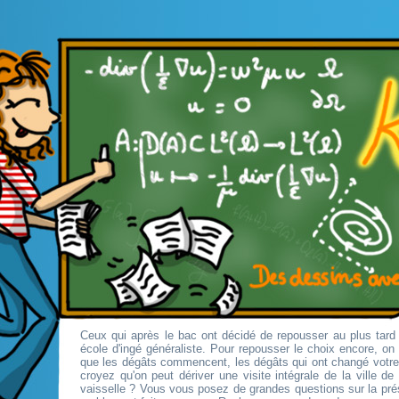
Ceux qui après le bac ont décidé de repousser au plus tard 
école d'ingé généraliste. Pour repousser le choix encore, o
que les dégâts commencent, les dégâts qui ont changé votr
croyez qu'on peut dériver une visite intégrale de la ville d
vaisselle ? Vous vous posez de grandes questions sur la pré