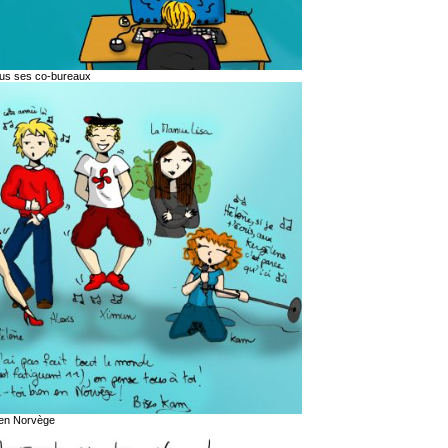
ous ses co-bureaux
e en Norvège