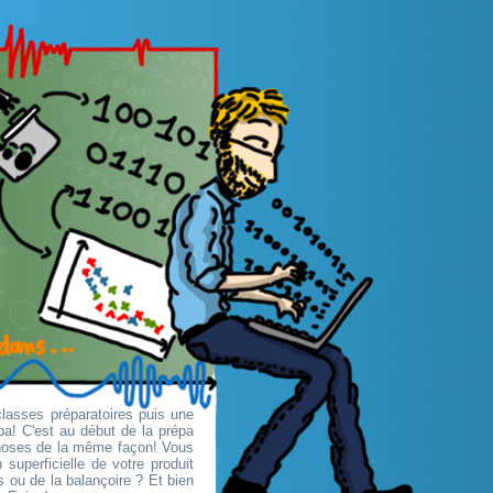
classes préparatoires puis une
pa! C'est au début de la prépa
choses de la même façon! Vous
superficielle de votre produit
 ou de la balançoire ? Et bien