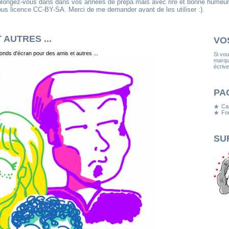
eplongez-vous dans dans vos années de prépa mais avec rire et bonne humeur
us licence CC-BY-SA. Merci de me demander avant de les utiliser :).
AUTRES ...
VO
onds d'écran pour des amis et autres ...
Si vo
marqua
écrive
PA
Ca
Fon
SU