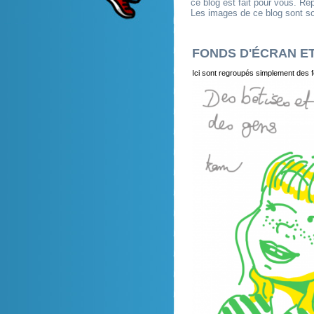
ce blog est fait pour vous. R
Les images de ce blog sont so
FONDS D'ÉCRAN ET 
Ici sont regroupés simplement des f