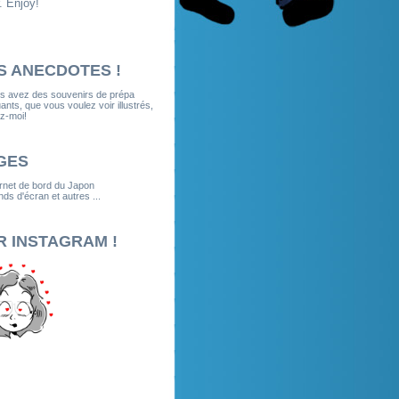
. Enjoy!
S ANECDOTES !
us avez des souvenirs de prépa
nts, que vous voulez voir illustrés,
z-moi!
GES
rnet de bord du Japon
ds d'écran et autres ...
R INSTAGRAM !