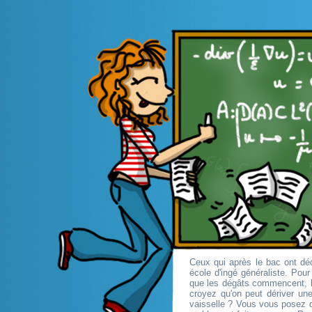
Ceux qui après le bac ont déc
école d'ingé généraliste. Pou
que les dégâts commencent, l
croyez qu'on peut dériver une
vaisselle ? Vous vous posez d