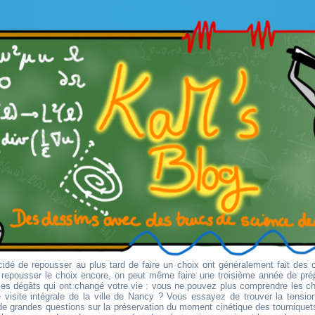
idé de repousser au plus tard de faire un choix ont généralement fait des 
r repousser le choix encore, on peut même faire une troisième année de pré
es dégâts qui ont changé votre vie : vous ne pouvez plus comprendre les 
 visite intégrale de la ville de Nancy ? Vous essayez de trouver la tension 
e grandes questions sur la préservation du moment cinétique des tourniquets