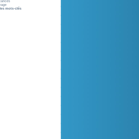
cances
yage
les mots-clés