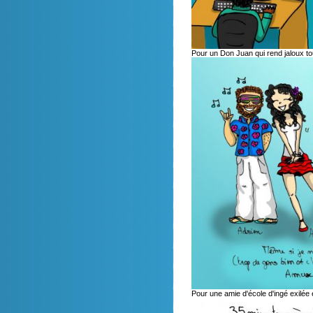
Pour un Don Juan qui rend jaloux t
Pour une amie d'école d'ingé exilé