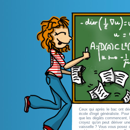
Ceux qui après le bac ont déc
école d'ingé généraliste. Pou
que les dégâts commencent, l
croyez qu'on peut dériver une
vaisselle ? Vous vous posez d