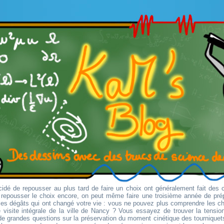
idé de repousser au plus tard de faire un choix ont généralement fait des 
r repousser le choix encore, on peut même faire une troisième année de pré
es dégâts qui ont changé votre vie : vous ne pouvez plus comprendre les 
 visite intégrale de la ville de Nancy ? Vous essayez de trouver la tension 
e grandes questions sur la préservation du moment cinétique des tourniquets