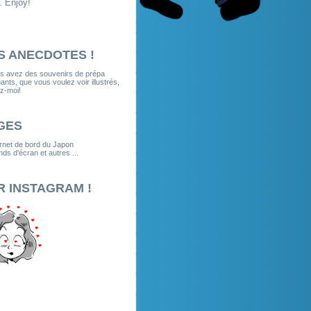
. Enjoy!
S ANECDOTES !
us avez des souvenirs de prépa
nts, que vous voulez voir illustrés,
z-moi!
GES
rnet de bord du Japon
ds d'écran et autres ...
R INSTAGRAM !