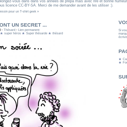
eplongez-vous dans dans vos années de prépa mais avec rire et bonne humeur
us licence CC-BY-SA. Merci de me demander avant de les utiliser :).
ssin pour un T-shirt geek »
VO
NT UN SECRET ...
0 -
Thésard
-
Lien permanent
Si vo
super héros
Super thésarde
thésard
marqua
écrive
PA
Ca
Fon
SU