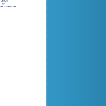
cances
yage
les mots-clés