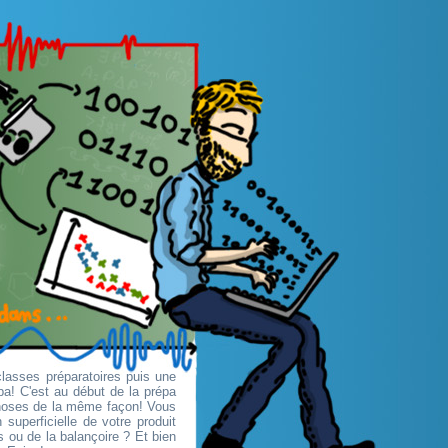
classes préparatoires puis une
pa! C'est au début de la prépa
choses de la même façon! Vous
superficielle de votre produit
 ou de la balançoire ? Et bien