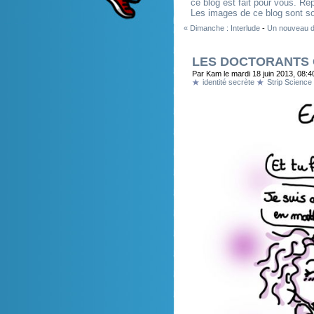
ce blog est fait pour vous. R
Les images de ce blog sont so
« Dimanche : Interlude
-
Un nouveau de
LES DOCTORANTS O
Par Kam le mardi 18 juin 2013, 08:4
identité secrète
Strip Science