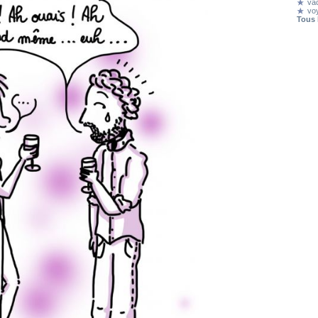
va
vo
Tous 