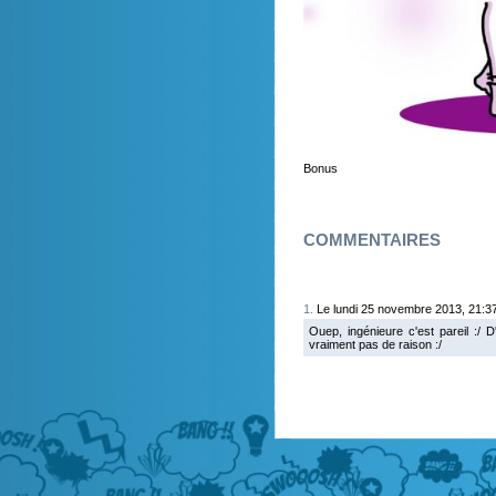
Bonus
COMMENTAIRES
1.
Le lundi 25 novembre 2013, 21:37
Ouep, ingénieure c'est pareil :/ 
vraiment pas de raison :/