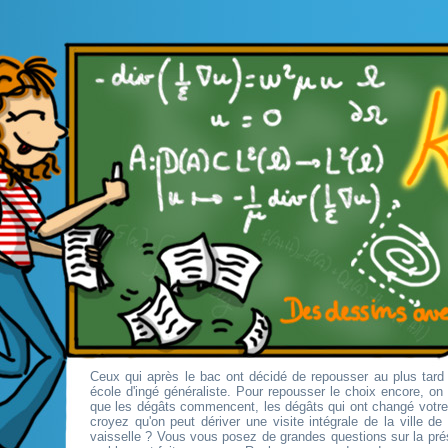
Ceux qui après le bac ont décidé de repousser au plus tard 
école d'ingé généraliste. Pour repousser le choix encore, o
que les dégâts commencent, les dégâts qui ont changé votr
croyez qu'on peut dériver une visite intégrale de la ville d
vaisselle ? Vous vous posez de grandes questions sur la pré