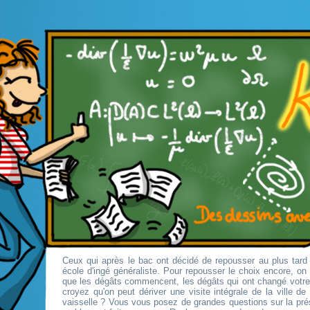
Ceux qui après le bac ont décidé de repousser au plus tard 
école d'ingé généraliste. Pour repousser le choix encore, o
que les dégâts commencent, les dégâts qui ont changé votr
croyez qu'on peut dériver une visite intégrale de la ville d
vaisselle ? Vous vous posez de grandes questions sur la pré