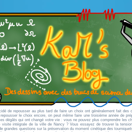
idé de repousser au plus tard de faire un choix ont généralement fait des 
r repousser le choix encore, on peut même faire une troisième année de pré
es dégâts qui ont changé votre vie : vous ne pouvez plus comprendre les 
 visite intégrale de la ville de Nancy ? Vous essayez de trouver la tension 
e grandes questions sur la préservation du moment cinétique des tourniquets