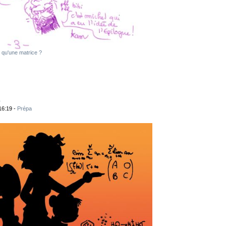
 qu'une matrice ?
S
16:19 -
Prépa