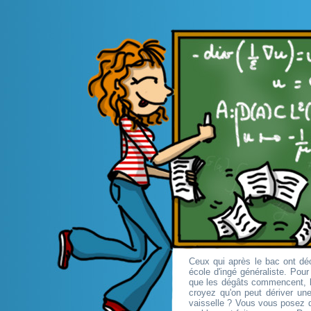
Ceux qui après le bac ont déc
école d'ingé généraliste. Pou
que les dégâts commencent, l
croyez qu'on peut dériver une
vaisselle ? Vous vous posez d