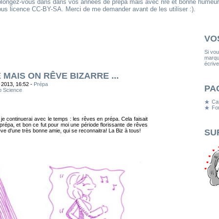
eplongez-vous dans dans vos années de prépa mais avec rire et bonne humeur
us licence CC-BY-SA. Merci de me demander avant de les utiliser :).
VO
Si vo
marqua
écrive
MAIS ON RÊVE BIZARRE ...
 2013, 16:52 -
Prépa
PA
ip Science
Ca
Fon
e je continuerai avec le temps : les rêves en prépa. Cela faisait
prépa, et bon ce fut pour moi une période florissante de rêves
ve d'une très bonne amie, qui se reconnaitra! La Biz à tous!
SU