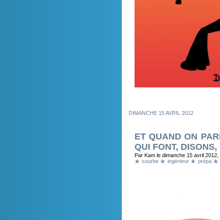
DIMANCHE 15 AVRIL 2012
ET QUAND ON PAR
QUI FONT, DISONS, 
Par Kam le dimanche 15 avril 2012,
courbe
ingénieur
prépa