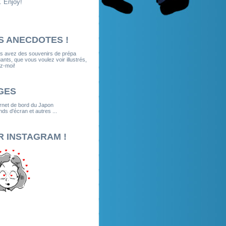
. Enjoy!
S ANECDOTES !
us avez des souvenirs de prépa
nts, que vous voulez voir illustrés,
z-moi!
GES
rnet de bord du Japon
ds d'écran et autres ...
R INSTAGRAM !