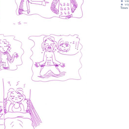
va
vo
Tous 