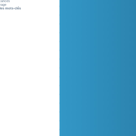
cances
yage
les mots-clés