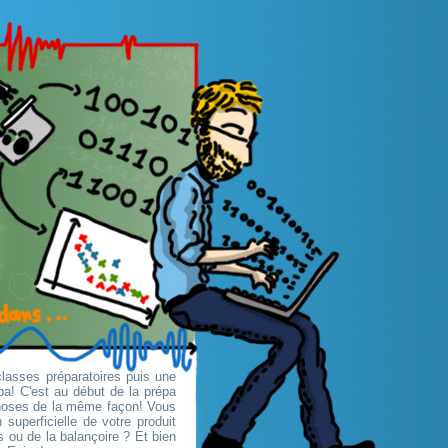
classes préparatoires puis une
pa! C'est au début de la prépa
choses de la même façon! Vous
superficielle de votre produit
 ou de la balançoire ? Et bien