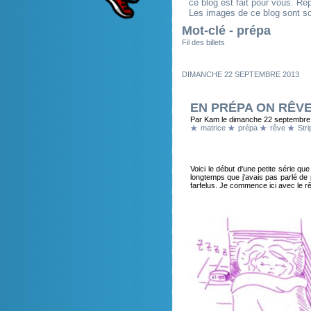
ce blog est fait pour vous. R
Les images de ce blog sont so
Mot-clé - prépa
Fil des billets
DIMANCHE 22 SEPTEMBRE 2013
EN PRÉPA ON RÊVE 
Par Kam le dimanche 22 septembre
matrice
prépa
rêve
Str
Voici le début d'une petite série qu
longtemps que j'avais pas parlé de 
farfelus. Je commence ici avec le rê