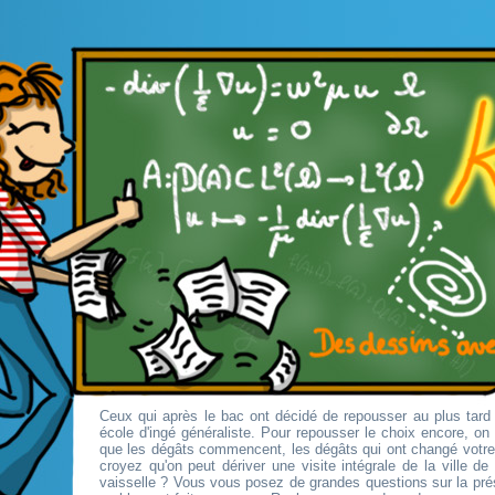
Ceux qui après le bac ont décidé de repousser au plus tard 
école d'ingé généraliste. Pour repousser le choix encore, o
que les dégâts commencent, les dégâts qui ont changé votr
croyez qu'on peut dériver une visite intégrale de la ville d
vaisselle ? Vous vous posez de grandes questions sur la pré